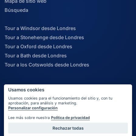
Mapa de sitio web
Búsqueda
Tour a Windsor desde Londres
Tour a Stonehenge desde Londres
Tour a Oxford desde Londres
Tour a Bath desde Londres
Tour a los Cotswolds desde Londres
Usamos cookies
© 2026 About London Limited. All rights reserved.
Usamos cookies para el funcionamiento del sitio y, con tu
aprobación, para análisis y marketing.
Personalizar configuración
Lee más sobre nuestra
Política de privacidad
Rechazar todas