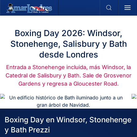
Skip to main content
Boxing Day 2026: Windsor,
Stonehenge, Salisbury y Bath
desde Londres
Entrada a Stonehenge incluida, más Windsor, la
Catedral de Salisbury y Bath. Sale de Grosvenor
Gardens y regresa a Gloucester Road.
Boxing Day en Windsor, Stonehenge
y Bath Prezzi