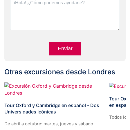
Turnstile
*
Enviar
Otras excursiones desde Londres
Tour Oxford, Stratford, Cotswolds y Warwick
en español - Ruta Histórica
Tour Win
español -
Todos los días
Todos los