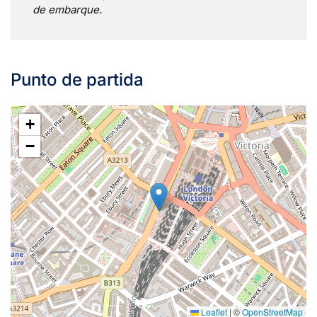
de embarque.
Punto de partida
+
−
Leaflet
|
©
OpenStreetMap