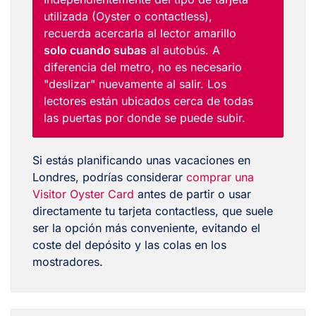
utilizada (Oyster o contactless),
recuerda acercarla al lector amarillo
solo cuando subas
al autobús. A
diferencia del metro, no es necesario
"deslizar" nuevamente al salir. Los
lectores están ubicados cerca de todas
las puertas por donde se puede subir.
Si estás planificando unas vacaciones en
Londres, podrías considerar
comprar una
Visitor Oyster Card
antes de partir o usar
directamente tu tarjeta contactless, que suele
ser la opción más conveniente, evitando el
coste del depósito y las colas en los
mostradores.