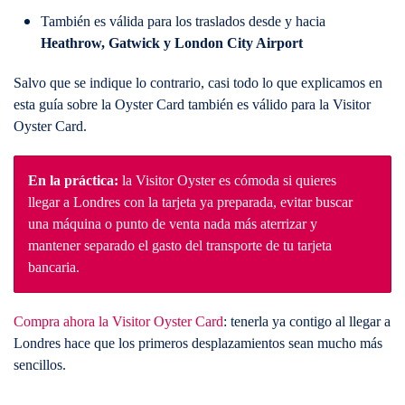
También es válida para los traslados desde y hacia
Heathrow, Gatwick y London City Airport
Salvo que se indique lo contrario, casi todo lo que explicamos en
esta guía sobre la Oyster Card también es válido para la Visitor
Oyster Card.
En la práctica:
la Visitor Oyster es cómoda si quieres
llegar a Londres con la tarjeta ya preparada, evitar buscar
una máquina o punto de venta nada más aterrizar y
mantener separado el gasto del transporte de tu tarjeta
bancaria.
Compra ahora la Visitor Oyster Card
: tenerla ya contigo al llegar a
Londres hace que los primeros desplazamientos sean mucho más
sencillos.