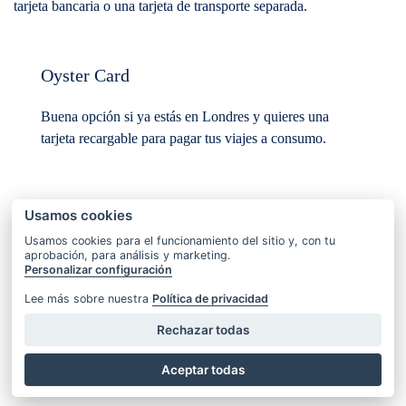
tarjeta bancaria o una tarjeta de transporte separada.
Oyster Card
Buena opción si ya estás en Londres y quieres una
tarjeta recargable para pagar tus viajes a consumo.
Usamos cookies
Visitor Oyster Card
Usamos cookies para el funcionamiento del sitio y, con tu
aprobación, para análisis y marketing.
Personalizar configuración
Práctica si quieres comprar la tarjeta antes del viaje y
llegar a Londres con crédito ya disponible.
Lee más sobre nuestra
Política de privacidad
Rechazar todas
Aceptar todas
Contactless