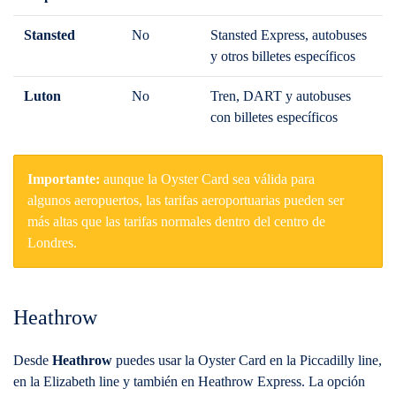
Stansted
No
Stansted Express, autobuses
y otros billetes específicos
Luton
No
Tren, DART y autobuses
con billetes específicos
Importante:
aunque la Oyster Card sea válida para
algunos aeropuertos, las tarifas aeroportuarias pueden ser
más altas que las tarifas normales dentro del centro de
Londres.
Heathrow
Desde
Heathrow
puedes usar la Oyster Card en la Piccadilly line,
en la Elizabeth line y también en Heathrow Express. La opción