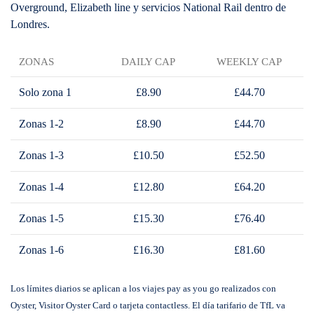
Overground, Elizabeth line y servicios National Rail dentro de
Londres.
ZONAS
DAILY CAP
WEEKLY CAP
Solo zona 1
£8.90
£44.70
Zonas 1-2
£8.90
£44.70
Zonas 1-3
£10.50
£52.50
Zonas 1-4
£12.80
£64.20
Zonas 1-5
£15.30
£76.40
Zonas 1-6
£16.30
£81.60
Los límites diarios se aplican a los viajes pay as you go realizados con
Oyster, Visitor Oyster Card o tarjeta contactless. El día tarifario de TfL va