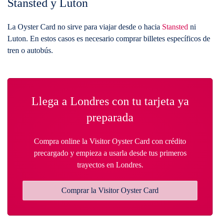
Stansted y Luton
La Oyster Card no sirve para viajar desde o hacia
Stansted
ni
Luton. En estos casos es necesario comprar billetes específicos de
tren o autobús.
Llega a Londres con tu tarjeta ya
preparada
Compra online la Visitor Oyster Card con crédito
precargado y empieza a usarla desde tus primeros
trayectos en Londres.
Comprar la Visitor Oyster Card