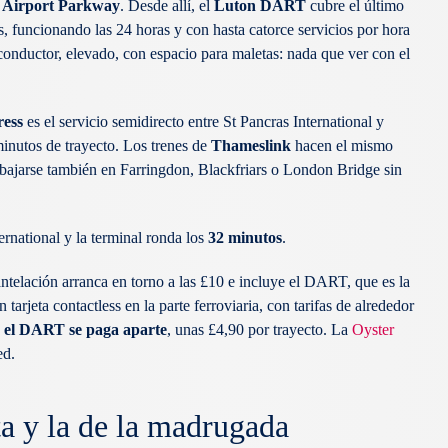
 Airport Parkway
. Desde allí, el
Luton DART
cubre el último
s, funcionando las 24 horas y con hasta catorce servicios por hora
onductor, elevado, con espacio para maletas: nada que ver con el
ress
es el servicio semidirecto entre St Pancras International y
inutos de trayecto. Los trenes de
Thameslink
hacen el mismo
e bajarse también en Farringdon, Blackfriars o London Bridge sin
rnational y la terminal ronda los
32 minutos
.
telación arranca en torno a las £10 e incluye el DART, que es la
arjeta contactless en la parte ferroviaria, con tarifas de alrededor
o el DART se paga aparte
, unas £4,90 por trayecto. La
Oyster
ed.
a y la de la madrugada