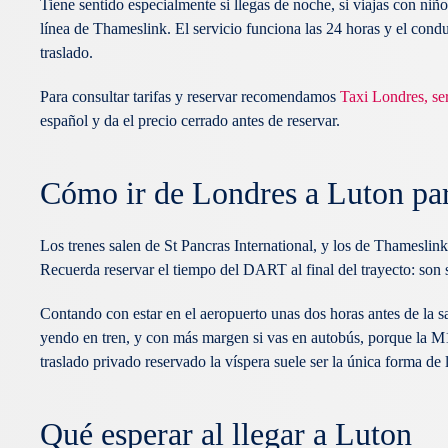
Tiene sentido especialmente si llegas de noche, si viajas con niño
línea de Thameslink. El servicio funciona las 24 horas y el conduc
traslado.
Para consultar tarifas y reservar recomendamos
Taxi Londres, ser
español y da el precio cerrado antes de reservar.
Cómo ir de Londres a Luton par
Los trenes salen de St Pancras International, y los de Thamesli
Recuerda reservar el tiempo del DART al final del trayecto: son 
Contando con estar en el aeropuerto unas dos horas antes de la sa
yendo en tren, y con más margen si vas en autobús, porque la M1
traslado privado reservado la víspera suele ser la única forma de 
Qué esperar al llegar a Luton