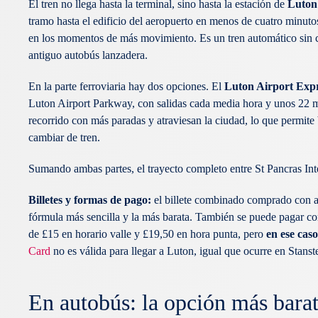
El tren no llega hasta la terminal, sino hasta la estación de
Luton
tramo hasta el edificio del aeropuerto en menos de cuatro minuto
en los momentos de más movimiento. Es un tren automático sin c
antiguo autobús lanzadera.
En la parte ferroviaria hay dos opciones. El
Luton Airport Exp
Luton Airport Parkway, con salidas cada media hora y unos 22 m
recorrido con más paradas y atraviesan la ciudad, lo que permit
cambiar de tren.
Sumando ambas partes, el trayecto completo entre St Pancras Inte
Billetes y formas de pago:
el billete combinado comprado con an
fórmula más sencilla y la más barata. También se puede pagar con t
de £15 en horario valle y £19,50 en hora punta, pero
en ese cas
Card
no es válida para llegar a Luton, igual que ocurre en Stanst
En autobús: la opción más barat